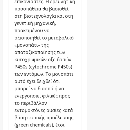
επικονιαστές. Η ερευνητική
γ
ς
Σ
ο
ο
ι
προσπάθεια θα βασισθεί
δ
Δ
δ
ς
α
η
Ε
στη βιοτεχνολογία και στη
ό
2
τ
λ
2
τ
0
γενετική μηχανική,
η
ώ
0
η
2
ν
προκειμένου να
σ
2
σ
6
π
ε
6
αξιοποιηθεί το μεταβολικό
η
ι
e-
ι
.
ς
«μονοπάτι» της
σ
ς
geoponoi
Π
α
τ
αποτοξικοποίησης των
Ο
ο
ι
ο
Σ
υ
κυτοχρωμικών οξειδασών
7
τ
π
Δ
μ
Αυγούστου
ή
P450s (cytochrome P450s)
ο
Ε
π
2026
σ
των εντόμων. Το μονοπάτι
ί
2
ο
ε
η
0
αυτό έχει δειχθεί ότι
ρ
0
ω
σ
2
ο
ν
μπορεί να διασπά ή να
η
6
ύ
e-
ενεργοποιεί φιλικές προς
τ
.
ν
ω
geoponoi
Κ
το περιβάλλον
ν
ν
α
α
εντομοκτόνες ουσίες κατά
Γ
τ
7
γ
βάση φυσικής προέλευσης
ε
α
Αυγούστου
ί
ω
λ
(green chemicals), έτσι
2026
ν
ρ
η