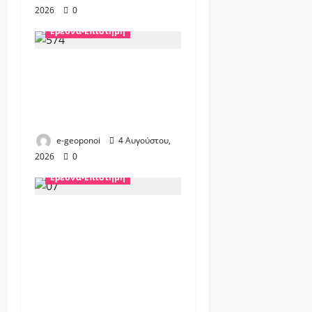
2026
0
Έρευνα-Επιστήμη
Το 2026 η γονιδιακή
επεξεργασία περνά
από το εργαστήριο
στο ανθρώπινο σώμα
e-geoponoi
4 Αυγούστου,
2026
0
Έρευνα-Επιστήμη
ΟΗΕ: Η Τεχνητή
Νοημοσύνη
καταναλώνει
τεράστια ενέργεια και
απειλεί τους
φυσικούς πόρους