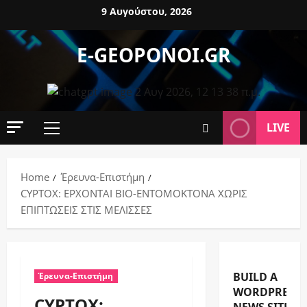
9 Αυγούστου, 2026
E-GEOPONOI.GR
LIVE
Home
Έρευνα-Επιστήμη
CYPTOX: ΕΡΧΟΝΤΑΙ ΒΙΟ-ΕΝΤΟΜΟΚΤΟΝΑ ΧΩΡΙΣ
ΕΠΙΠΤΩΣΕΙΣ ΣΤΙΣ ΜΕΛΙΣΣΕΣ
BUILD A
Έρευνα-Επιστήμη
WORDPRESS
CYPTOX: