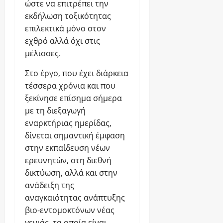
ο
ώστε να επιτρέπει την
γ
κ
0
υ
εκδήλωση τοξικότητας
ι
τ
ν
κ
επιλεκτικά μόνο στον
ι
δ
ώ
κ
η
εχθρό αλλά όχι στις
ν
ή
λ
μέλισσες.
Σ
η
ώ
υ
μ
σ
Στο έργο, που έχει διάρκεια
μ
ε
ε
β
ρ
τέσσερα χρόνια και που
ι
ο
ο
ς
ξεκίνησε επίσημα σήμερα
ύ
μ
ε
με τη διεξαγωγή
λ
η
κ
ω
εναρκτήριας ημερίδας,
ν
τ
ν
ί
ό
δίνεται σημαντική έμφαση
α
ς
e-
στην εκπαίδευση νέων
α
e-
geoponoi
ερευνητών, στη διεθνή
π
geoponoi
ό
δικτύωση, αλλά και στην
4
τ
ανάδειξη της
Αυγούστου
4
α
2026
Αυγούστου
αναγκαιότητας ανάπτυξης
Κ
2026
Υ
βιο-εντομοκτόνων νέας
0
Δ
γενιάς, τα οποία είναι