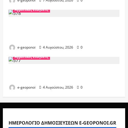
e-geoponoi
7 Αυγούστου, 2026
0
Αγροτικές Ειδήσεις
Άνοιξε η πλατφόρμα για το ΟΣΔΕ 2026.
Που μπορούν να γίνουν δηλώσεις εκτός
από τα ΚΥΔ
e-geoponoi
4 Αυγούστου, 2026
0
Αγροτικές Ειδήσεις
ΑΑΔΕ: Αλλαγές στις δηλώσεις ΟΣΔΕ 2026.
Καταληκτική ημερομηνία
e-geoponoi
4 Αυγούστου, 2026
0
ΗΜΕΡΟΛΟΓΙΟ ΔΗΜΟΣΙΕΥΣΕΩΝ E-GEOPONOI.GR