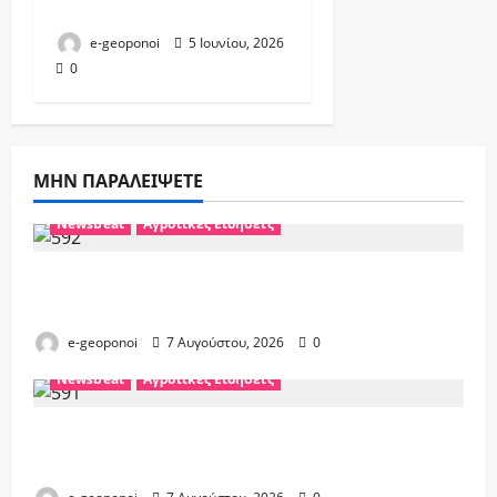
νερού και γης
e-geoponoi
5 Ιουνίου, 2026
0
ΜΗΝ ΠΑΡΑΛΕΊΨΕΤΕ
Newsbeat
Αγροτικές Ειδήσεις
Το Νέο ύψος Ασφαλίστρων στον ΕΛΓΑ για
το έτος 2026
e-geoponoi
7 Αυγούστου, 2026
0
Newsbeat
Αγροτικές Ειδήσεις
ΟΣΔΕ 2026: Νέα διαδικασία
εξουσιοδότησης αιτήσεων