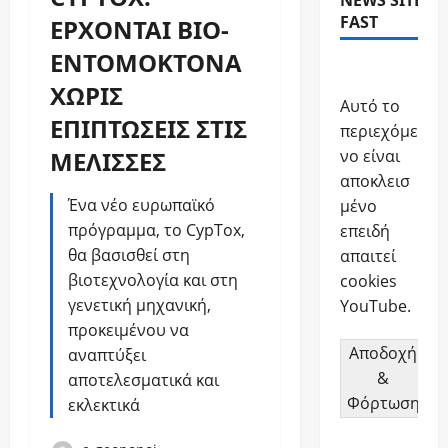
NEWS SITE
FAST
ΕΡΧΟΝΤΑΙ ΒΙΟ-
ΕΝΤΟΜΟΚΤΟΝΑ
ΧΩΡΙΣ
Αυτό το
ΕΠΙΠΤΩΣΕΙΣ ΣΤΙΣ
περιεχόμε
ΜΕΛΙΣΣΕΣ
νο είναι
αποκλεισ
Ένα νέο ευρωπαϊκό
μένο
πρόγραμμα, το CypTox,
επειδή
θα βασισθεί στη
απαιτεί
βιοτεχνολογία και στη
cookies
γενετική μηχανική,
YouTube.
προκειμένου να
Αποδοχή
αναπτύξει
&
αποτελεσματικά και
Φόρτωση
εκλεκτικά