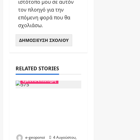
ιστότοπο μου σε αυτόν
τον πλοηγό για την
επόμενη φορά που θα
σχολιάσω.
RELATED STORIES
Έρευνα-Επιστήμη
Δηλητήριο Οχιάς: Από
θανατηφόρο…
φάρμακο για
εκατομμύρια
ανθρώπους
e-geoponoi
4 Αυγούστου,