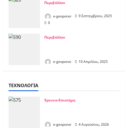
Περιβάλλον
Χάρτης Ξηρασίας 1/9/2025
e-geoponoi
9 Σεπτεμβρίου, 2025
0
Περιβάλλον
Προτάσεις επιτροπής ΟΔΥΘ για την
εξοικονόμηση νερού στον
Θεσσαλικό Κάμπο
e-geoponoi
10 Απριλίου, 2025
0
ΤΕΧΝΟΛΟΓΙΑ
Έρευνα-Επιστήμη
Δηλητήριο Οχιάς: Από
θανατηφόρο… φάρμακο για
εκατομμύρια ανθρώπους
e-geoponoi
4 Αυγούστου, 2026