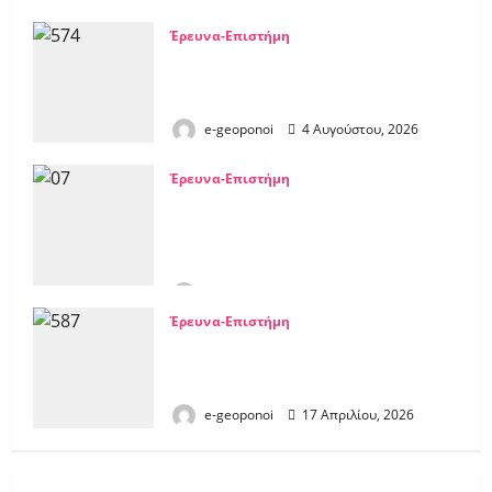
0
Έρευνα-Επιστήμη
Το 2026 η γονιδιακή επεξεργασία
περνά από το εργαστήριο στο
ανθρώπινο σώμα
e-geoponoi
4 Αυγούστου, 2026
0
Έρευνα-Επιστήμη
ΟΗΕ: Η Τεχνητή Νοημοσύνη
καταναλώνει τεράστια ενέργεια και
απειλεί τους φυσικούς πόρους
νερού και γης
e-geoponoi
5 Ιουνίου, 2026
0
Έρευνα-Επιστήμη
Μετά από 15 χρόνια έρευνας …
μετρήθηκε το μέγεθος του
Πρωτονίου
e-geoponoi
17 Απριλίου, 2026
0