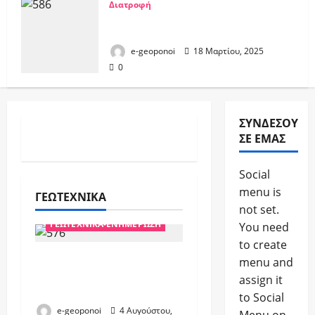
Διατροφή
ΕΕ: Ποια Τρόφιμα θα περιέχουν
σκόνη πρωτεΐνης σκουληκιών
e-geoponoi
18 Μαρτίου, 2025
0
ΣΥΝΔΈΣΟΥ
ΣΕ ΕΜΆΣ
Social
menu is
ΓΕΩΤΕΧΝΙΚΑ
not set.
ΓΕΩΤΕΧΝΙΚΑ-ΕΝΗΜΕΡΩΣΗ
You need
to create
Παράταση για την
menu and
πιστοποίηση των
assign it
Γεωργικών Συμβούλων
to Social
e-geoponoi
4 Αυγούστου,