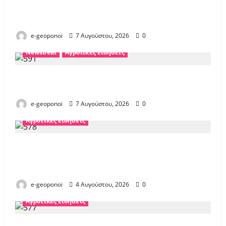
Το Νέο ύψος Ασφαλίστρων στον ΕΛΓΑ για
το έτος 2026
e-geoponoi
7 Αυγούστου, 2026
0
Newsbeat
Αγροτικές Ειδήσεις
ΟΣΔΕ 2026: Νέα διαδικασία
εξουσιοδότησης αιτήσεων
e-geoponoi
7 Αυγούστου, 2026
0
Αγροτικές Ειδήσεις
Άνοιξε η πλατφόρμα για το ΟΣΔΕ 2026.
Που μπορούν να γίνουν δηλώσεις εκτός
από τα ΚΥΔ
e-geoponoi
4 Αυγούστου, 2026
0
Αγροτικές Ειδήσεις
ΑΑΔΕ: Αλλαγές στις δηλώσεις ΟΣΔΕ 2026.