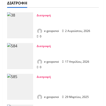
ΔΙΑΤΡΟΦΗ
Διατροφή
Με σαλμονέλα κατά 80% τα πρώτα
κοτόπουλα της Mercosur
e-geoponoi
2 Αυγούστου, 2026
0
Διατροφή
Κατασκευάστηκε η 1η σοκολάτα
εργαστηρίου
e-geoponoi
17 Απριλίου, 2026
0
Διατροφή
Στο 25% η ανάπτυξη της αγοράς στα
Βρώσιμα έντομα – Ποια χώρα έχει
την πρωτιά
e-geoponoi
29 Μαρτίου, 2025
0