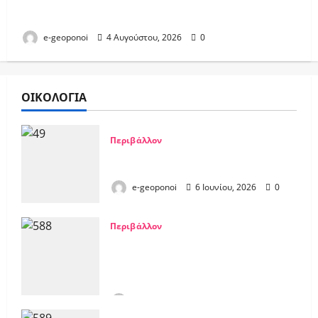
Καταληκτική ημερομηνία
e-geoponoi
4 Αυγούστου, 2026
0
ΟΙΚΟΛΟΓΙΑ
Περιβάλλον
Επανεμφάνιση της σαρκοφάγας
μύγας NWS στο Τέξας
e-geoponoi
6 Ιουνίου, 2026
0
Περιβάλλον
ΟΗΕ: Οι δασικές πυρκαγιές
επιδεινώνουν την ποιότητα του
αέρα σε απόσταση χιλιάδων
χιλιομέτρων
e-geoponoi
9 Σεπτεμβρίου, 2025
0