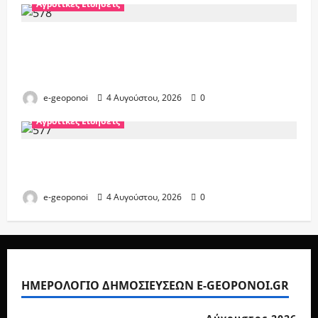
Αγροτικές Ειδήσεις
Άνοιξε η πλατφόρμα για το ΟΣΔΕ 2026.
Που μπορούν να γίνουν δηλώσεις εκτός
από τα ΚΥΔ
e-geoponoi
4 Αυγούστου, 2026
0
Αγροτικές Ειδήσεις
ΑΑΔΕ: Αλλαγές στις δηλώσεις ΟΣΔΕ 2026.
Καταληκτική ημερομηνία
e-geoponoi
4 Αυγούστου, 2026
0
ΗΜΕΡΟΛΟΓΙΟ ΔΗΜΟΣΙΕΥΣΕΩΝ E-GEOPONOI.GR