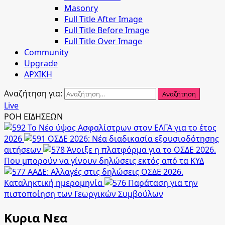
Masonry
Full Title After Image
Full Title Before Image
Full Title Over Image
Community
Upgrade
ΑΡΧΙΚΗ
Αναζήτηση για:
Live
ΡΟΗ ΕΙΔΗΣΕΩΝ
Το Νέο ύψος Ασφαλίστρων στον ΕΛΓΑ για το έτος
2026
ΟΣΔΕ 2026: Νέα διαδικασία εξουσιοδότησης
αιτήσεων
Άνοιξε η πλατφόρμα για το ΟΣΔΕ 2026.
Που μπορούν να γίνουν δηλώσεις εκτός από τα ΚΥΔ
ΑΑΔΕ: Αλλαγές στις δηλώσεις ΟΣΔΕ 2026.
Καταληκτική ημερομηνία
Παράταση για την
πιστοποίηση των Γεωργικών Συμβούλων
Κυρια Νεα