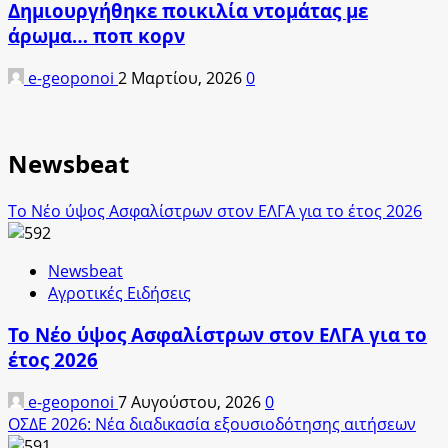
Δημιουργήθηκε ποικιλία ντομάτας με
άρωμα… ποπ κορν
e-geoponoi
2 Μαρτίου, 2026
0
Newsbeat
Το Νέο ύψος Ασφαλίστρων στον ΕΛΓΑ για το έτος 2026
Newsbeat
Αγροτικές Ειδήσεις
Το Νέο ύψος Ασφαλίστρων στον ΕΛΓΑ για το
έτος 2026
e-geoponoi
7 Αυγούστου, 2026
0
ΟΣΔΕ 2026: Νέα διαδικασία εξουσιοδότησης αιτήσεων